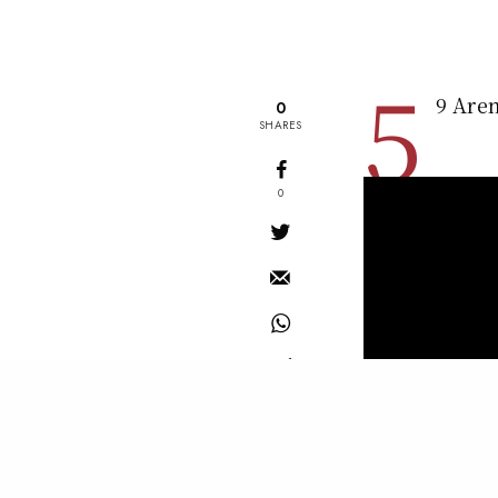
5
9 Aren
0
SHARES
0
READ NEXT