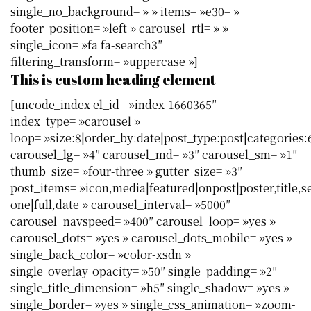
single_no_background= » » items= »e30= »
footer_position= »left » carousel_rtl= » »
single_icon= »fa fa-search3″
filtering_transform= »uppercase »]
This is custom heading element
[uncode_index el_id= »index-1660365″
index_type= »carousel »
loop= »size:8|order_by:date|post_type:post|categories:
carousel_lg= »4″ carousel_md= »3″ carousel_sm= »1″
thumb_size= »four-three » gutter_size= »3″
post_items= »icon,media|featured|onpost|poster,title,s
one|full,date » carousel_interval= »5000″
carousel_navspeed= »400″ carousel_loop= »yes »
carousel_dots= »yes » carousel_dots_mobile= »yes »
single_back_color= »color-xsdn »
single_overlay_opacity= »50″ single_padding= »2″
single_title_dimension= »h5″ single_shadow= »yes »
single_border= »yes » single_css_animation= »zoom-