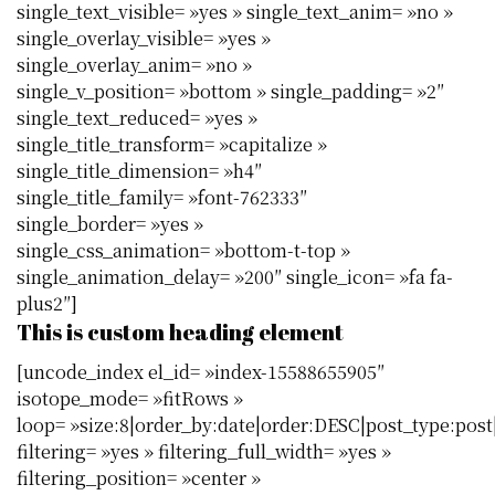
single_text_visible= »yes » single_text_anim= »no »
single_overlay_visible= »yes »
single_overlay_anim= »no »
single_v_position= »bottom » single_padding= »2″
single_text_reduced= »yes »
single_title_transform= »capitalize »
single_title_dimension= »h4″
single_title_family= »font-762333″
single_border= »yes »
single_css_animation= »bottom-t-top »
single_animation_delay= »200″ single_icon= »fa fa-
plus2″]
This is custom heading element
[uncode_index el_id= »index-15588655905″
isotope_mode= »fitRows »
loop= »size:8|order_by:date|order:DESC|post_type:post|
filtering= »yes » filtering_full_width= »yes »
filtering_position= »center »