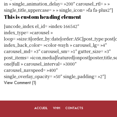
in » single_animation_delay= »200″ carousel_rtl= » »
single_title_uppercase= » » single_icon= »fa fa-plus2″]
This is custom heading element
[uncode_index el_id= »index-166542″
index_type= »carousel »
loop= »size:8|order_by:date|order:ASC|post_type:post|
index_back_color= »color-wayh » carousel_lg= »4″
carousel_md= »3″ carousel_sm= »1″ gutter_size= »3″
post_items= »icon,media|featured|onpost|poster,title,s
one|full » carousel_interval= »3000″
carousel_navspeed= »400″
single_overlay_opacity= »50″ single_padding= »2″]
View Comment (1)
ACCUEIL
VHH
CONTACTS