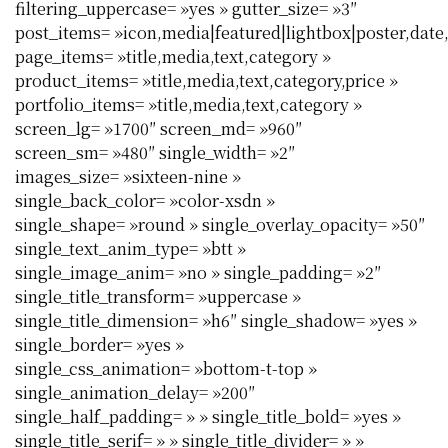
filtering_uppercase= »yes » gutter_size= »3″
post_items= »icon,media|featured|lightbox|poster,date,t
page_items= »title,media,text,category »
product_items= »title,media,text,category,price »
portfolio_items= »title,media,text,category »
screen_lg= »1700″ screen_md= »960″
screen_sm= »480″ single_width= »2″
images_size= »sixteen-nine »
single_back_color= »color-xsdn »
single_shape= »round » single_overlay_opacity= »50″
single_text_anim_type= »btt »
single_image_anim= »no » single_padding= »2″
single_title_transform= »uppercase »
single_title_dimension= »h6″ single_shadow= »yes »
single_border= »yes »
single_css_animation= »bottom-t-top »
single_animation_delay= »200″
single_half_padding= » » single_title_bold= »yes »
single_title_serif= » » single_title_divider= » »