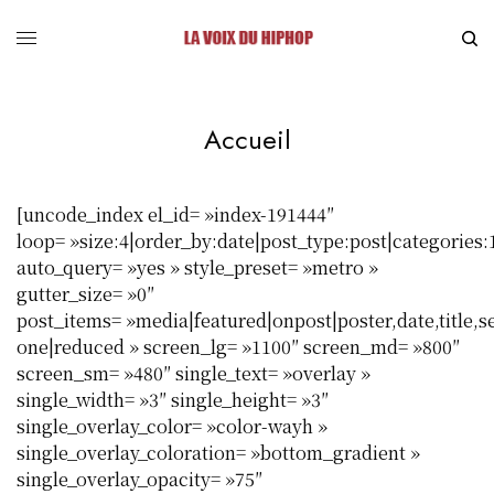
Accueil
[uncode_index el_id= »index-191444″
loop= »size:4|order_by:date|post_type:post|categories:
auto_query= »yes » style_preset= »metro »
gutter_size= »0″
post_items= »media|featured|onpost|poster,date,title,s
one|reduced » screen_lg= »1100″ screen_md= »800″
screen_sm= »480″ single_text= »overlay »
single_width= »3″ single_height= »3″
single_overlay_color= »color-wayh »
single_overlay_coloration= »bottom_gradient »
single_overlay_opacity= »75″