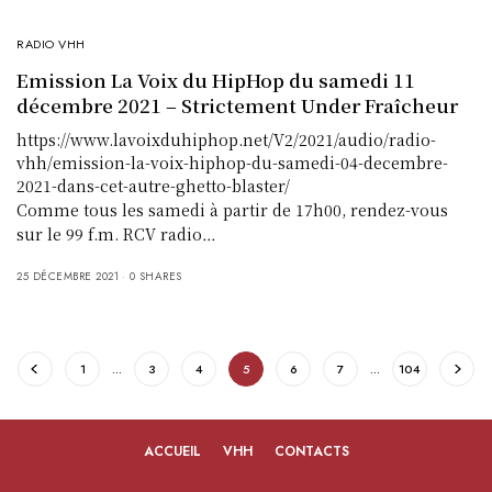
RADIO VHH
Emission La Voix du HipHop du samedi 11
décembre 2021 – Strictement Under Fraîcheur
https://www.lavoixduhiphop.net/V2/2021/audio/radio-
vhh/emission-la-voix-hiphop-du-samedi-04-decembre-
2021-dans-cet-autre-ghetto-blaster/
Comme tous les samedi à partir de 17h00, rendez-vous
sur le 99 f.m. RCV radio…
25 DÉCEMBRE 2021
0 SHARES
1
…
3
4
5
6
7
…
104
ACCUEIL
VHH
CONTACTS