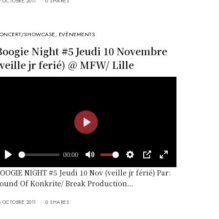
9 OCTOBRE 2011
0 SHARES
ONCERT/SHOWCASE
,
EVÈNEMENTS
Boogie Night #5 Jeudi 10 Novembre
(veille jr ferié) @ MFW/ Lille
Play
00:00
Play
Mute
Settings
PIP
Enter
OOGIE NIGHT #5 Jeudi 10 Nov (veille jr férié) Par:
fullscreen
ound Of Konkrite/ Break Production…
8 OCTOBRE 2011
0 SHARES