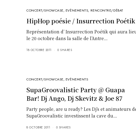
CONCERT/SHOWCASE
,
EVÈNEMENTS
,
RENCONTRE/DÉBAT
HipHop poésie / Insurrection Poétik
Représentation d’ Insurrection Poétik qui aura lie
le 20 octobre dans la salle de l’Antre…
18 OCTOBRE 2011
0 SHARES
CONCERT/SHOWCASE
,
EVÈNEMENTS
SupaGroovalistic Party @ Guapa
Bar! Dj Ango, Dj Skevitz & Joe 87
Party people, are u ready? Les Dj’s et animateurs d
SupaGroovalistic investissent la cave du…
8 OCTOBRE 2011
0 SHARES