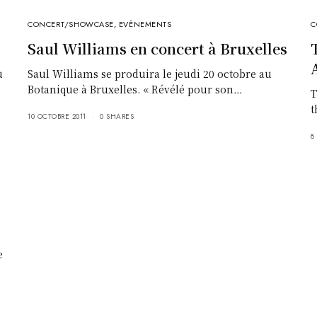
CONCERT/SHOWCASE
,
EVÈNEMENTS
C
Saul Williams en concert à Bruxelles
u
Saul Williams se produira le jeudi 20 octobre au
Botanique à Bruxelles. « Révélé pour son…
T
t
10 OCTOBRE 2011
0 SHARES
8
e