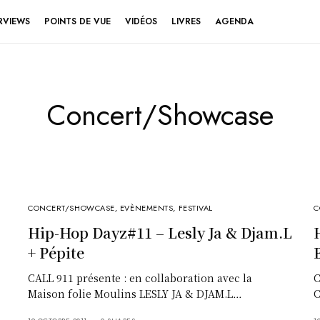
RVIEWS
POINTS DE VUE
VIDÉOS
LIVRES
AGENDA
Concert/Showcase
CONCERT/SHOWCASE
,
EVÈNEMENTS
,
FESTIVAL
C
Hip-Hop Dayz#11 – Lesly Ja & Djam.L
+ Pépite
CALL 911 présente : en collaboration avec la
C
Maison folie Moulins LESLY JA & DJAM.L…
C