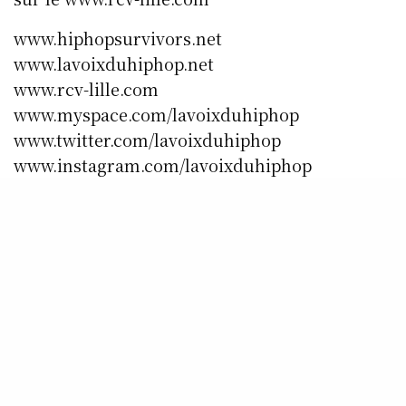
www.hiphopsurvivors.net
www.lavoixduhiphop.net
www.rcv-lille.com
www.myspace.com/lavoixduhiphop
www.twitter.com/lavoixduhiphop
www.instagram.com/lavoixduhiphop
www.facebook.com/rcvradio.lavoixduhiphopra
dio
SHARE
0
TWEET