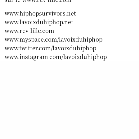
www.hiphopsurvivors.net
www.lavoixduhiphop.net
www.rcv-lille.com
www.myspace.com/lavoixduhiphop
www.twitter.com/lavoixduhiphop
www.instagram.com/lavoixduhiphop
www.facebook.com/rcvradio.lavoixduhiphopra
dio
SHARE
0
TWEET