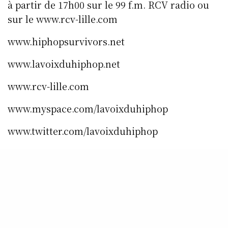
à partir de 17h00 sur le 99 f.m. RCV radio ou
sur le www.rcv-lille.com
www.hiphopsurvivors.net
www.lavoixduhiphop.net
www.rcv-lille.com
www.myspace.com/lavoixduhiphop
www.twitter.com/lavoixduhiphop
www.instagram.com/lavoixduhiphop
www.facebook.com/rcvradio.lavoixduhiphopra
dio