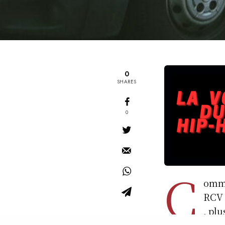
0
SHARES
0
C
omme
RCV 
, pl