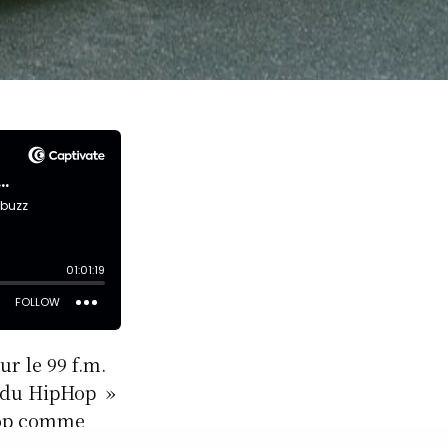
r le 99 f.m.
x du HipHop »
pHop comme