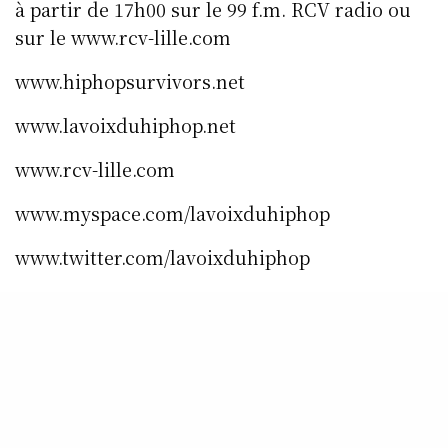
à partir de 17h00 sur le 99 f.m. RCV radio ou
sur le www.rcv-lille.com
www.hiphopsurvivors.net
www.lavoixduhiphop.net
www.rcv-lille.com
www.myspace.com/lavoixduhiphop
www.twitter.com/lavoixduhiphop
www.instagram.com/lavoixduhiphop
www.facebook.com/rcvradio.lavoixduhiphopra
dio