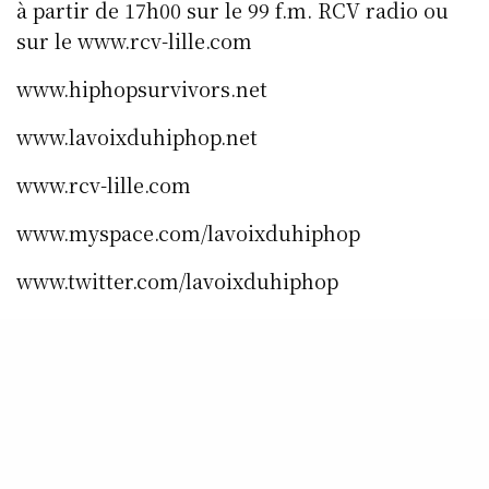
à partir de 17h00 sur le 99 f.m. RCV radio ou
sur le www.rcv-lille.com
www.hiphopsurvivors.net
www.lavoixduhiphop.net
www.rcv-lille.com
www.myspace.com/lavoixduhiphop
www.twitter.com/lavoixduhiphop
www.instagram.com/lavoixduhiphop
www.facebook.com/rcvradio.lavoixduhiphopra
dio