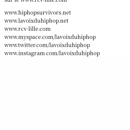
www.hiphopsurvivors.net
www.lavoixduhiphop.net
www.rcv-lille.com
www.myspace.com/lavoixduhiphop
www.twitter.com/lavoixduhiphop
www.instagram.com/lavoixduhiphop
www.facebook.com/rcvradio.lavoixduhiphopra
dio
SHARE
0
TWEET