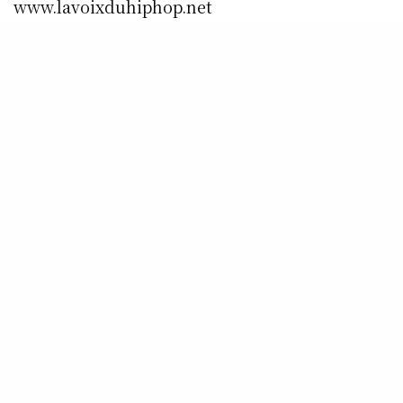
www.lavoixduhiphop.net
www.rcv-lille.com
www.myspace.com/lavoixduhiphop
www.twitter.com/lavoixduhiphop
www.facebook.com/lavoixduhiphop
www.facebook.com/rcvradio.lavoixduhiphopra
dio
SHARE
0
TWEET
ACCUEIL
VHH
CONTACTS