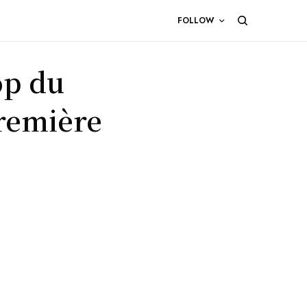
FOLLOW
op du
Première