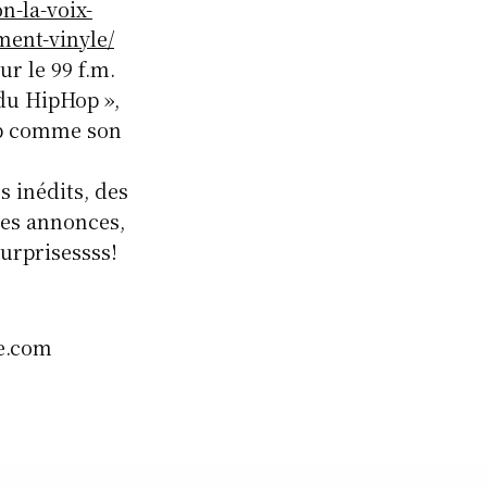
n-la-voix-
ment-vinyle/
r le 99 f.m.
 du HipHop »,
op comme son
s inédits, des
 des annonces,
surprisessss!
le.com