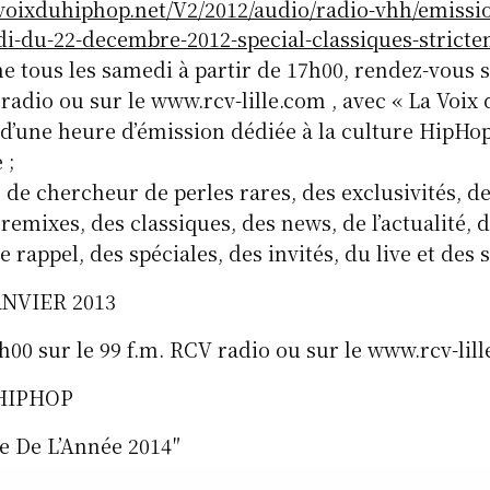
voixduhiphop.net/V2/2012/audio/radio-vhh/emissio
i-du-22-decembre-2012-special-classiques-stricte
 tous les samedi à partir de 17h00, rendez-vous su
radio ou sur le www.rcv-lille.com , avec « La Voix
 d’une heure d’émission dédiée à la culture HipH
 ;
 de chercheur de perles rares, des exclusivités, de
 remixes, des classiques, des news, de l’actualité,
 rappel, des spéciales, des invités, du live et des 
ANVIER 2013
7h00 sur le 99 f.m. RCV radio ou sur le www.rcv-lil
 HIPHOP
e De L’Année 2014″