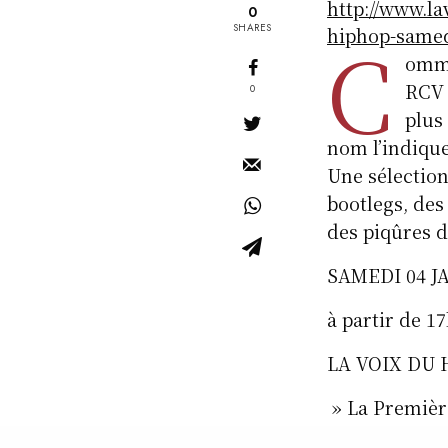
http://www.la
0
SHARES
hiphop-samed
C
omme
RCV 
0
plus
nom l’indique
Une sélection
bootlegs, des
des piqûres de
SAMEDI 04 J
à partir de 1
LA VOIX DU
» La Premièr