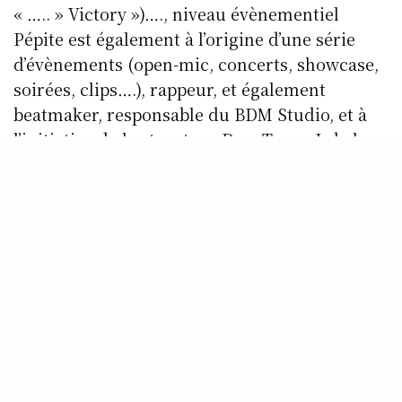
« ….. » Victory »)…., niveau évènementiel
Pépite est également à l’origine d’une série
d’évènements (open-mic, concerts, showcase,
soirées, clips….), rappeur, et également
beatmaker, responsable du BDM Studio, et à
l’initiative de la structure DopeTown, Label en
plein développement ….. Habitué des studios
de RCV, Pépite vient nous présenter ses
nouveaux projets ainsi nous parler aussi
HipHop Champion League……!