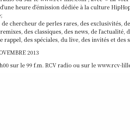
 d’une heure d’émission dédiée à la culture HipH
;
 de chercheur de perles rares, des exclusivités, de
 remixes, des classiques, des news, de l’actualité,
 rappel, des spéciales, du live, des invités et des 
NOVEMBRE 2013
7h00 sur le 99 f.m. RCV radio ou sur le www.rcv-lil
HIPHOP » Une Spéciale »
épisode de la semaine dernière …… « Restez à L’ éc
hiphop.net
rvivors.net
e.com
.com/lavoixduhiphop