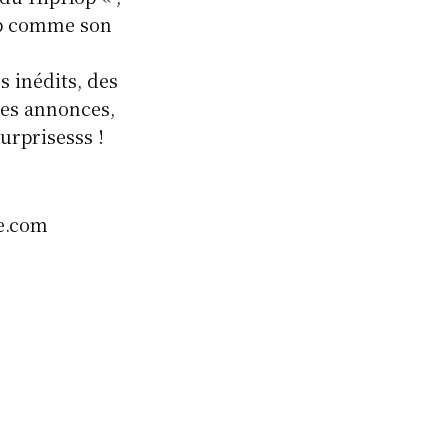
op comme son
s inédits, des
 des annonces,
surprisesss !
le.com
oute »