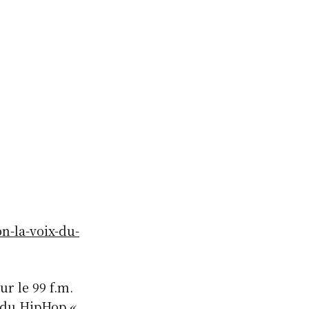
n-la-voix-du-
r le 99 f.m.
 du HipHop « ,