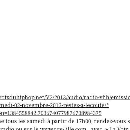
voixduhiphop.net/V2/2013/audio/radio-vhh/emissio
medi-02-novembre-2013-restez-a-lecoute/?
n=1384558842.7036740779876708984375
 tous les samedi à partir de 17h00, rendez-vous su
radio ou sur le www.rcv-lille.com , avec » La Voix