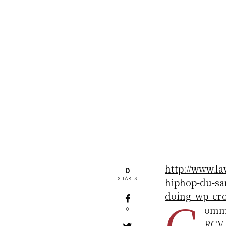
http://www.la
0
SHARES
hiphop-du-sa
doing_wp_cro
C
omme
0
RCV 