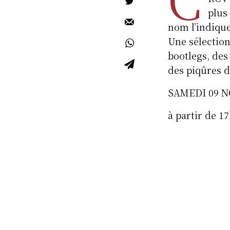
plus
nom l’indique
Une sélection
bootlegs, des
des piqûres de
SAMEDI 09 
à partir de 1
LA VOIX DU 
au passage l’
www.lavoixdu
www.hiphopsu
www.rcv-lill
www.myspace