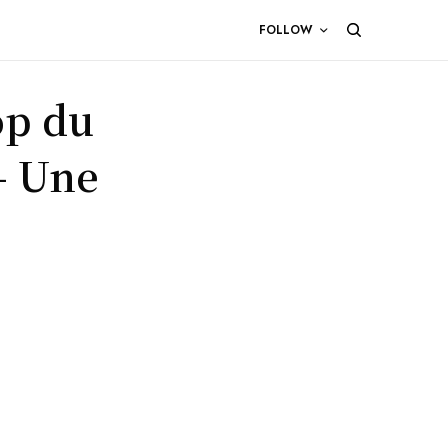
FOLLOW
op du
– Une