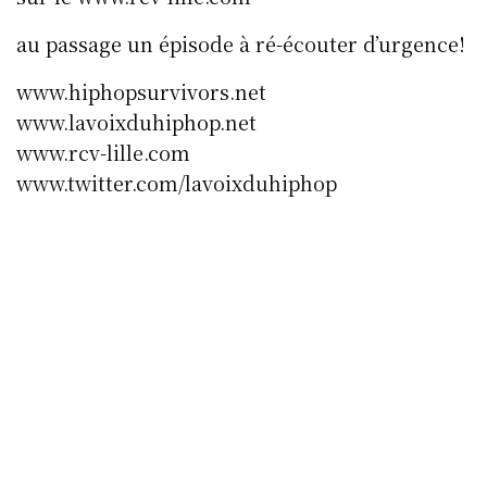
au passage un épisode à ré-écouter d’urgence!
www.hiphopsurvivors.net
www.lavoixduhiphop.net
www.rcv-lille.com
www.twitter.com/lavoixduhiphop
www.facebook.com/Rcvradio.Lavoixduhiphop
www.facebook.com/lavoixduhiphop
SHARE
0
TWEET