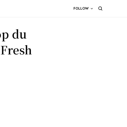
FOLLOW
op du
 Fresh