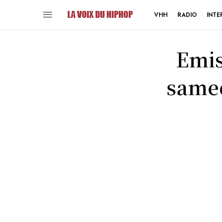
VHH
RADIO
INTE
Emis
samed