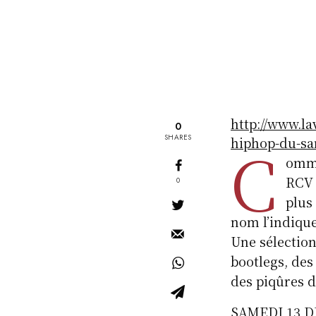
http://www.la
0
SHARES
hiphop-du-sa
C
omme
RCV 
0
plus
nom l’indique
Une sélection
bootlegs, des
des piqûres de
SAMEDI 13 