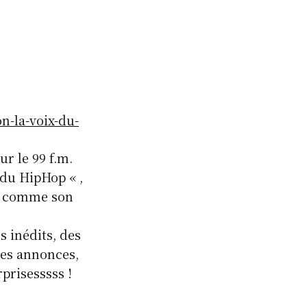
n-la-voix-du-
r le 99 f.m.
 du HipHop « ,
op comme son
s inédits, des
 des annonces,
rprisesssss !