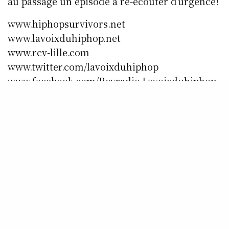
au passage un épisode à ré-écouter d’urgence!
www.hiphopsurvivors.net
www.lavoixduhiphop.net
www.rcv-lille.com
www.twitter.com/lavoixduhiphop
www.facebook.com/Rcvradio.Lavoixduhiphop
www.facebook.com/lavoixduhiphop
SHARE
0
TWEET
ACCUEIL
VHH
CONTACTS