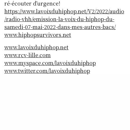
ré-écouter d’urgence!
https://www.lavoixduhiphop.net/V2/2022/audio
/radio-vhh/emission-la-voix-du-hiphop-du-
samedi-07-mai-2022-dans-mes-autres-bacs/
www.hiphopsurvivors.net
www.lavoixduhiphop.net
www.rcv-lille.com
www.myspace.com/lavoixduhiphop
www.twitter.com/lavoixduhiphop
www.facebook.com/lavoixduhiphop
www.facebook.com/rcvradio.lavoixduhiphopra
dio
SHARE
0
TWEET