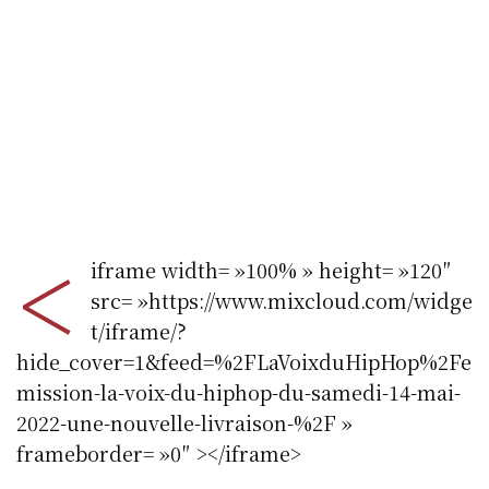
<
iframe width= »100% » height= »120″
src= »https://www.mixcloud.com/widge
t/iframe/?
hide_cover=1&feed=%2FLaVoixduHipHop%2Fe
mission-la-voix-du-hiphop-du-samedi-14-mai-
2022-une-nouvelle-livraison-%2F »
frameborder= »0″ ></iframe>