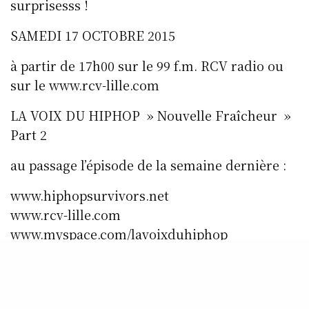
surprisesss !
SAMEDI 17 OCTOBRE 2015
à partir de 17h00 sur le 99 f.m. RCV radio ou
sur le www.rcv-lille.com
LA VOIX DU HIPHOP » Nouvelle Fraîcheur »
Part 2
au passage l’épisode de la semaine dernière :
www.hiphopsurvivors.net
www.rcv-lille.com
www.myspace.com/lavoixduhiphop
www.twitter.com/lavoixduhiphop
www.facebook.com/lavoixduhiphop
www.facebook.com/rcvradio.lavoixduhiphopra