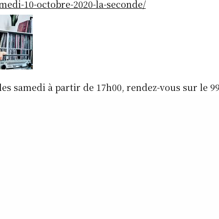
medi-10-octobre-2020-la-seconde/
s samedi à partir de 17h00, rendez-vous sur le 9
le www.rcv-lille.com , avec » La Voix du HipHop « ,
sion dédiée à la culture HipHop comme son nom l’
chercheur de perles rares, des exclusivités, des iné
 remixes, des classiques,des news, de l’actualité, 
 rappel, des spéciales, du live, des invités et des 
CTOBRE 2020 – Dans Mes Nouveaux Bacs
7h00 sur le 99 f.m. RCV radio ou sur le www.rcv-lil
épisode de la semaine dernière à ré-écouter d’urge