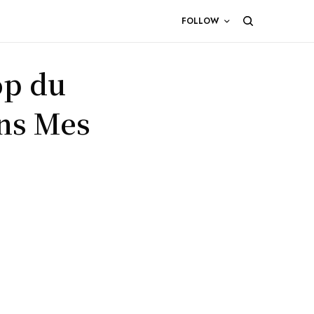
FOLLOW
op du
ans Mes