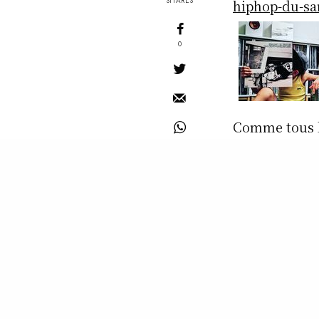
SHARES
hiphop-du-sa
0
Comme tous le
radio ou sur 
heure d’émis
sélection de 
bootlegs, des
des piqûres de
SAMEDI 17 O
READ NEXT
à partir de 1
Emission La Voix
du HipHop du
au passage l’
samedi 24