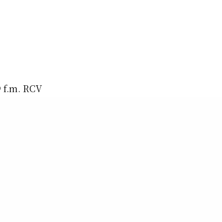
9 f.m. RCV
 plus d’une
indique; Une
dits, des
des annonces,
surprisesss !
le.com
nce!