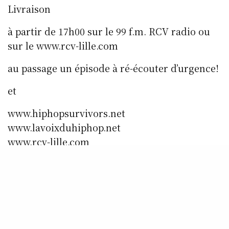
Livraison
à partir de 17h00 sur le 99 f.m. RCV radio ou
sur le www.rcv-lille.com
au passage un épisode à ré-écouter d’urgence!
et
www.hiphopsurvivors.net
www.lavoixduhiphop.net
www.rcv-lille.com
www.myspace.com/lavoixduhiphop
www.twitter.com/lavoixduhiphop
www.facebook.com/lavoixduhiphop
SHARE
0
TWEET