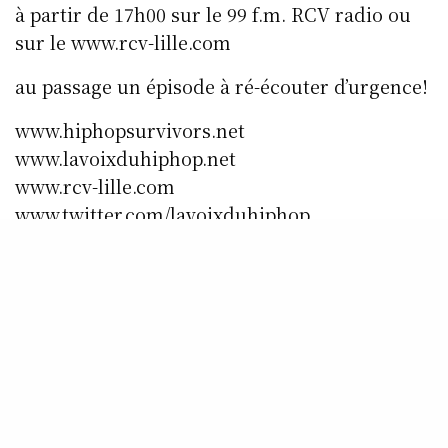
à partir de 17h00 sur le 99 f.m. RCV radio ou
sur le www.rcv-lille.com
au passage un épisode à ré-écouter d’urgence!
www.hiphopsurvivors.net
www.lavoixduhiphop.net
www.rcv-lille.com
www.twitter.com/lavoixduhiphop
www.facebook.com/Rcvradio.Lavoixduhiphop
www.facebook.com/lavoixduhiphop
SHARE
0
TWEET