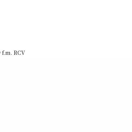
9 f.m. RCV
 plus d’une
indique; Une
dits, des
des annonces,
surprisesss !
– Resession
le.com
nce!