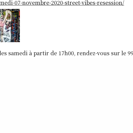
medi-07-novembre-2020-street-vibes-resession/
s samedi à partir de 17h00, rendez-vous sur le 9
le www.rcv-lille.com , avec » La Voix du HipHop « ,
sion dédiée à la culture HipHop comme son nom l’
chercheur de perles rares, des exclusivités, des iné
 remixes, des classiques,des news, de l’actualité, 
 rappel, des spéciales, du live, des invités et des 
VEMBRE 2020 – Under Fraîcheur Session Part II 
7h00 sur le 99 f.m. RCV radio ou sur le www.rcv-lil
épisode de la semaine dernière à ré-écouter d’urge