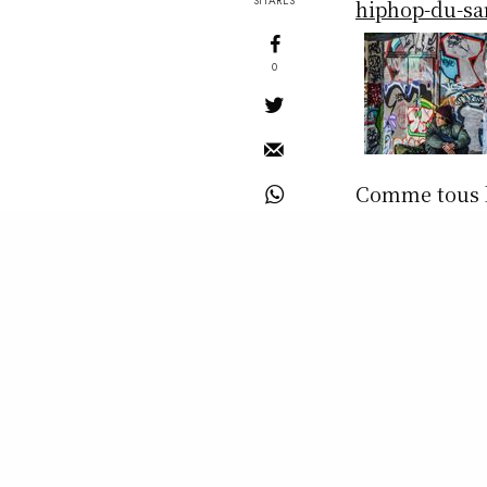
SHARES
hiphop-du-sa
0
Comme tous le
radio ou sur 
heure d’émis
sélection de 
bootlegs, des
des piqûres de
SAMEDI 21 NO
READ NEXT
à partir de 1
Emission La Voix
du HipHop du
au passage l’
samedi 14