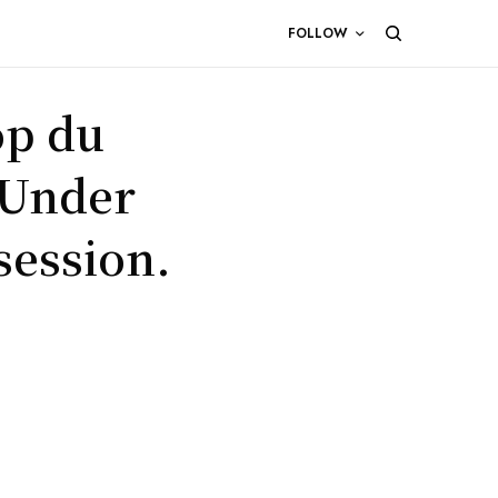
FOLLOW
op du
 Under
session.