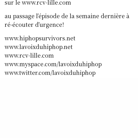
sur le www.rcv-lille.com
au passage l’épisode de la semaine dernière à
ré-écouter d’urgence!
www.hiphopsurvivors.net
www.lavoixduhiphop.net
www.rcv-lille.com
www.myspace.com/lavoixduhiphop
www.twitter.com/lavoixduhiphop
www.facebook.com/lavoixduhiphop
www.facebook.com/rcvradio.lavoixduhiphopra
dio
SHARE
0
TWEET