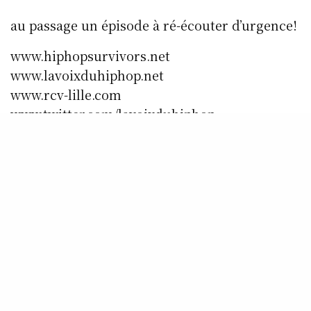
au passage un épisode à ré-écouter d’urgence!
www.hiphopsurvivors.net
www.lavoixduhiphop.net
www.rcv-lille.com
www.twitter.com/lavoixduhiphop
www.facebook.com/Rcvradio.Lavoixduhiphop
SHARE
0
TWEET
ACCUEIL
VHH
CONTACTS