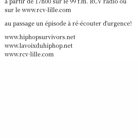
à partir de 17h00 sur le 99 f.m. RCV radio ou
sur le www.rcv-lille.com
au passage un épisode à ré-écouter d’urgence!
www.hiphopsurvivors.net
www.lavoixduhiphop.net
www.rcv-lille.com
www.twitter.com/lavoixduhiphop
www.facebook.com/Rcvradio.Lavoixduhiphop
SHARE
0
TWEET