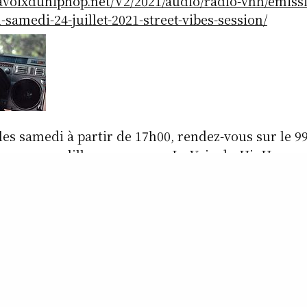
avoixduhiphop.net/V2/2021/audio/radio-vhh/emissi
samedi-24-juillet-2021-street-vibes-session/
s samedi à partir de 17h00, rendez-vous sur le 9
le www.rcv-lille.com , avec » La Voix du HipHop « ,
sion dédiée à la culture HipHop comme son nom l’
chercheur de perles rares, des exclusivités, des iné
 remixes, des classiques,des news, de l’actualité, 
 rappel, des spéciales, du live, des invités et des 
LLET 2021 – Street Vibes Session Part 2
7h00 sur le 99 f.m. RCV radio ou sur le www.rcv-lil