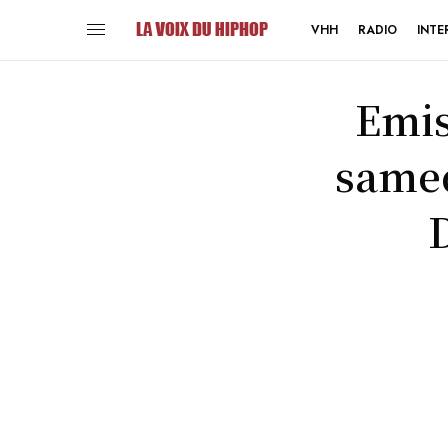
VHH
RADIO
INTE
Emis
samed