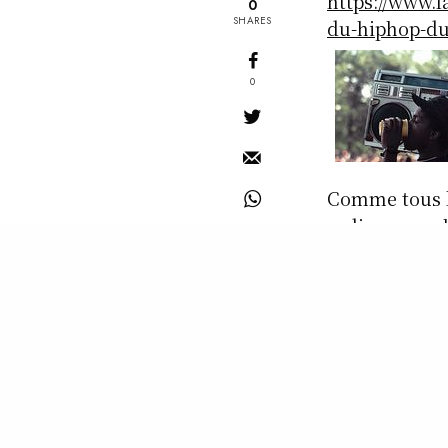
https://www.l
0
SHARES
du-hiphop-du-
0
Comme tous le
radio ou sur 
heure d’émis
sélection de 
bootlegs, des
des piqûres de
SAMEDI 31 JUI
READ NEXT
à partir de 1
Emission La Voix