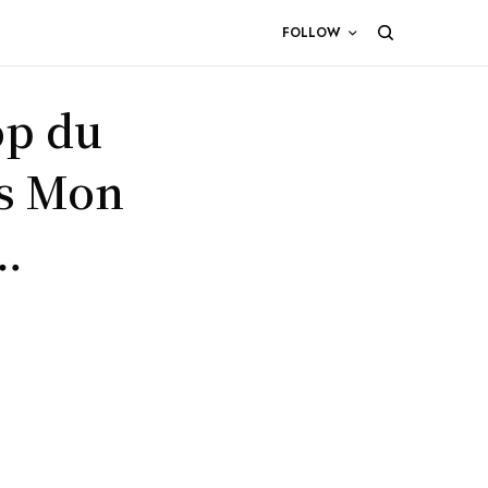
FOLLOW
op du
ns Mon
…