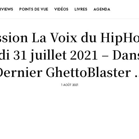
RVIEWS
POINTS DE VUE
VIDÉOS
LIVRES
AGENDA
sion La Voix du HipH
i 31 juillet 2021 – Da
Dernier GhettoBlaster 
1 AOÛT 2021