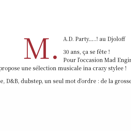
M.
A.D. Party…..! au Djoloff
30 ans, ça se fête !
Pour l’occasion Mad Engi
propose une sélection musicale ina crazy stylee !
e, D&B, dubstep, un seul mot d’ordre : de la gross
merie / Bar Reggae / Soundsystem)
tes, 59000 Lille