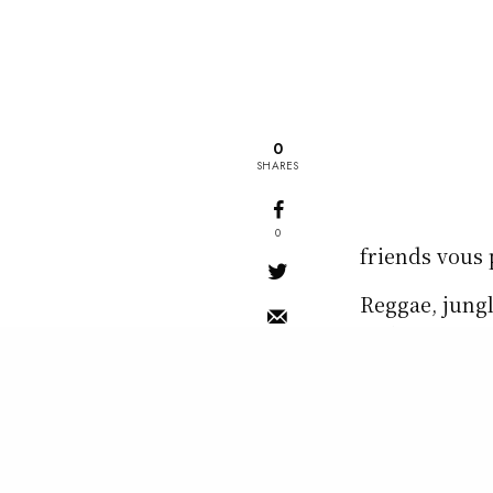
0
SHARES
0
friends vous 
Reggae, jungl
tâche
PAF : 2€
DJOLOFF (Rhu
37 rue des pos
READ NEXT