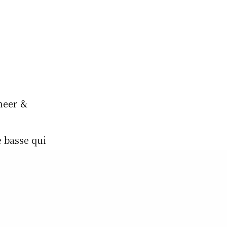
neer &
e basse qui