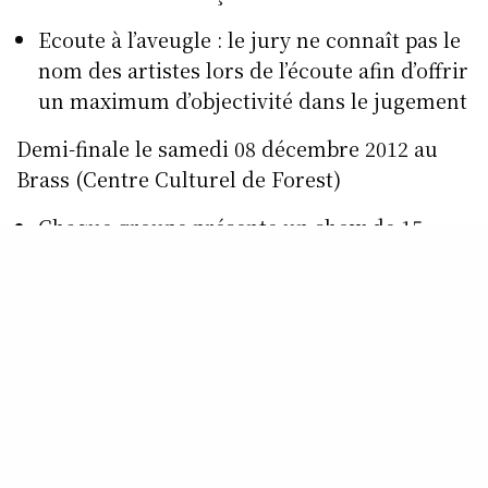
Ecoute à l’aveugle : le jury ne connaît pas le
nom des artistes lors de l’écoute afin d’offrir
un maximum d’objectivité dans le jugement
Demi-finale le samedi 08 décembre 2012 au
Brass (Centre Culturel de Forest)
Chaque groupe présente un show de 15
minutes devant le public.
5 groupes/artistes sont sélectionnés pour la
finale. Ils sont annoncés à l’issue de cette
soirée.
Finale le samedi 26 janvier 2013 au Botanique
Chaque participant présente un show de 20
minutes