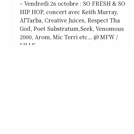
– Vendredi 26 octobre : SO FRESH & SO
HIP HOP, concert avec Keith Murray,
Al’Tarba, Creative Juices, Respect Tha
God, Poet Substratum,Seek, Venomous
2000, Arom, Mic Terri etc… @ MFW /
LILLE
Tarif : 08/12 euros / 1 credit loisirs
– Samedi 27 octobre : Atelier
beamaking avec Al’Tarba et IDE
(creative juices) @ STUDIO / LILLE
Tarif : 05 euros / 1 credit loisirs
– Samedi 27 cotobre : SO FRESH & SO
CLEAN avec AFU-RA, Ellement the MC,
J-Stylez et Slim Pickens @ KIOSK /
LILLE