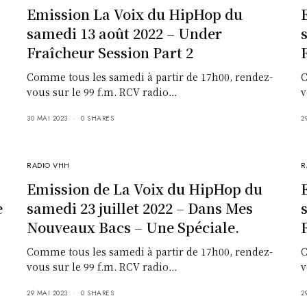
Emission La Voix du HipHop du
samedi 13 août 2022 – Under
Fraîcheur Session Part 2
Comme tous les samedi à partir de 17h00, rendez-
C
vous sur le 99 f.m. RCV radio…
v
30 MAI 2023
0 SHARES
2
RADIO VHH
R
Emission de La Voix du HipHop du
e
samedi 23 juillet 2022 – Dans Mes
Nouveaux Bacs – Une Spéciale.
Comme tous les samedi à partir de 17h00, rendez-
C
vous sur le 99 f.m. RCV radio…
v
29 MAI 2023
0 SHARES
2