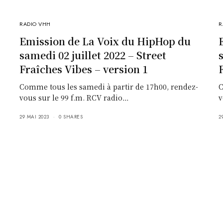
RADIO VHH
R
Emission de La Voix du HipHop du
samedi 02 juillet 2022 – Street
Fraîches Vibes – version 1
Comme tous les samedi à partir de 17h00, rendez-
C
vous sur le 99 f.m. RCV radio…
v
29 MAI 2023
0 SHARES
2