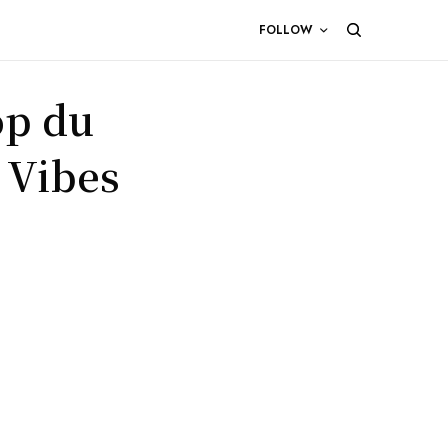
FOLLOW
op du
 Vibes