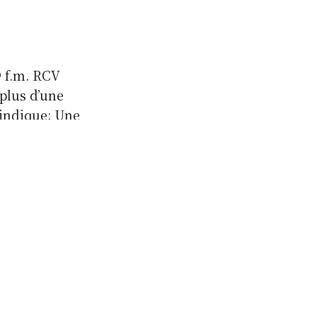
9 f.m. RCV
 plus d’une
indique; Une
dits, des
des annonces,
surprisesss !
le.com