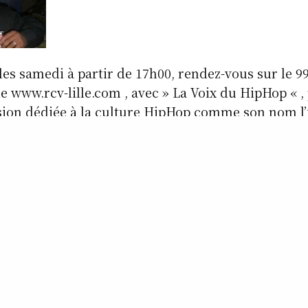
s samedi à partir de 17h00, rendez-vous sur le 9
le www.rcv-lille.com , avec » La Voix du HipHop « ,
sion dédiée à la culture HipHop comme son nom l’
chercheur de perles rares, des exclusivités, des iné
 remixes, des classiques,des news, de l’actualité, 
 rappel, des spéciales, du live, des invités et des 
UT 2022 – Street Vibes Fraîches Part 2
7h00 sur le 99 f.m. RCV radio ou sur le www.rcv-lil
hiphop.net
e.com
am.com/lavoixduhiphop