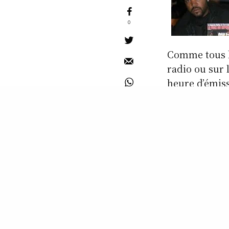
0
Comme tous le
radio ou sur 
heure d’émis
sélection de 
bootlegs, des
des piqûres de
SAMEDI 20 AO
READ NEXT
à partir de 1
Emission La Voix
www.lavoixdu
du HipHop du
www.rcv-lill
samedi 27 août
2022 – Dans Mon
www.instagr
Ghetto Blaster