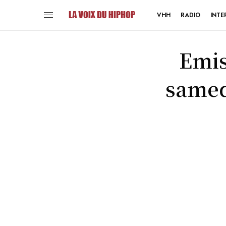
VHH
RADIO
INTE
Emis
samed