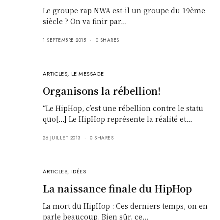
Le groupe rap NWA est-il un groupe du 19ème
siècle ? On va finir par…
1 SEPTEMBRE 2015
0 SHARES
ARTICLES
,
LE MESSAGE
Organisons la rébellion!
“Le HipHop, c’est une rébellion contre le statu
quo[…] Le HipHop représente la réalité et…
26 JUILLET 2013
0 SHARES
ARTICLES
,
IDÉES
La naissance finale du HipHop
La mort du HipHop : Ces derniers temps, on en
parle beaucoup. Bien sûr, ce…