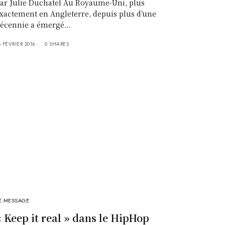
ar Julie Duchatel Au Royaume-Uni, plus
xactement en Angleterre, depuis plus d’une
écennie a émergé…
8 FÉVRIER 2016
0 SHARES
E MESSAGE
« Keep it real » dans le HipHop