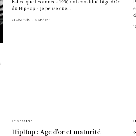
Est-ce que les années 1990 ont constitué l’âge d’Or
P
du HipHop ? Je pense que…
e
d
24 MAI 2016
0 SHARES
1
e
LE MESSAGE
L
HipHop : Age d’or et maturité