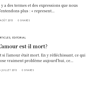
l y a des termes et des expressions que nous
’entendons plus : « represent…
 AOÛT 2015
0 SHARES
RTICLES
,
EDITORIAL
L’amour est-il mort?
t si l’amour était mort. En y réfléchissant, ce qui
ose vraiment problème aujourd’hui, ce…
6 JUILLET 2013
0 SHARES