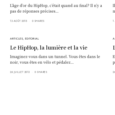
L’âge d’or du HipHop, c’était quand au final? Il n’y a
I
pas de réponses précises…
n
13 AOÛT 2015
0 SHARES
1
ARTICLES
,
EDITORIAL
A
Le HipHop, la lumière et la vie
Imaginez-vous dans un tunnel. Vous êtes dans le
E
noir, vous êtes en vélo et pédalez…
p
26 JUILLET 2013
0 SHARES
2