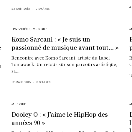
4
23 JUIN 2015
0 SHARES
ITW VIDÉOS
,
MUSIQUE
M
Komo Sarcani : « Je suis un
é
passionné de musique avant tout… »
Rencontre avec Komo Sarcani, artiste du Label
R
Tomawack: Un retour sur son parcours artistique,
C
e
sa…
1
12 MARS 2015
0 SHARES
MUSIQUE
M
Dooley-O : « J’aime le HipHop des
années 90 »