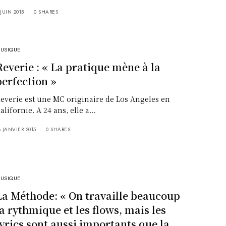
 JUIN 2015
0 SHARES
USIQUE
Reverie : « La pratique mène à la
perfection »
everie est une MC originaire de Los Angeles en
alifornie. A 24 ans, elle a…
8 JANVIER 2015
0 SHARES
USIQUE
La Méthode: « On travaille beaucoup
la rythmique et les flows, mais les
lyrics sont aussi importants que la