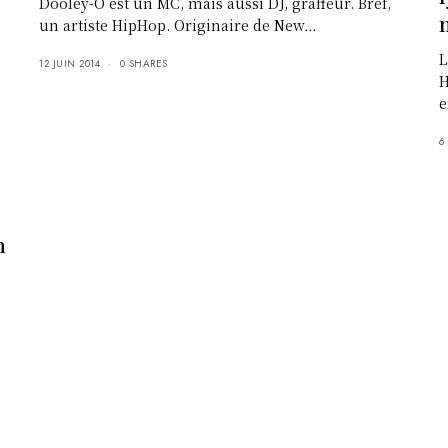
Dooley-O est un MC, mais aussi DJ, graffeur. Bref,
un artiste HipHop. Originaire de New…
L
12 JUIN 2014
0 SHARES
H
e
6
n
,