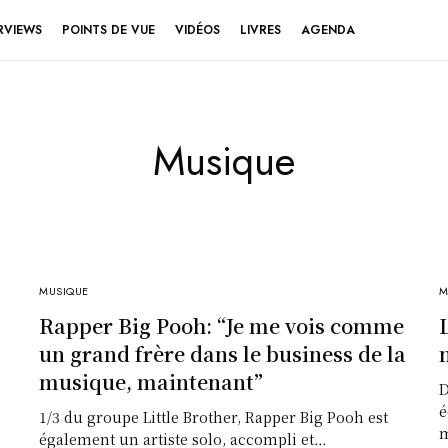
RVIEWS
POINTS DE VUE
VIDÉOS
LIVRES
AGENDA
Musique
MUSIQUE
M
Rapper Big Pooh: “Je me vois comme
un grand frère dans le business de la
musique, maintenant”
D
é
1/3 du groupe Little Brother, Rapper Big Pooh est
m
également un artiste solo, accompli et…