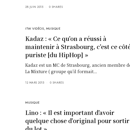
28 JUIN 2015
0 SHARES
ITW VIDÉOS
,
MUSIQUE
Kadaz : « Ce qu’on a réussi à
maintenir à Strasbourg, c’est ce côt
puriste [du HipHop] »
Kadaz est un MC de Strasbourg, ancien membre d
La Mixture ( groupe qu’il formait…
12 MARS 2015
0 SHARES
MUSIQUE
Lino : « Il est important d’avoir
quelque chose d’original pour sortir
du lot »