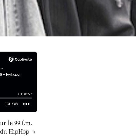
r le 99 f.m.
x du HipHop »