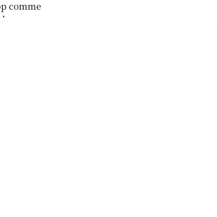
pHop comme
 des
ues,des news,
, du live, des
le.com