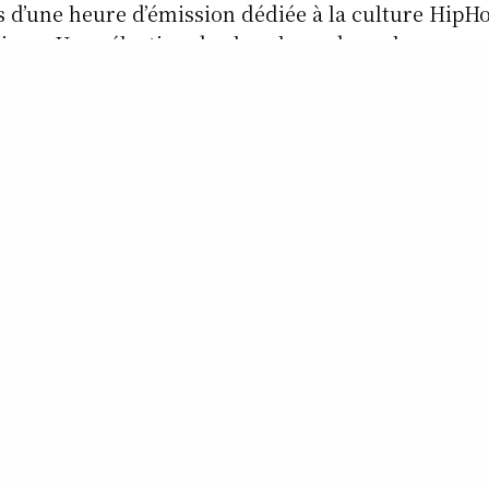
us d’une heure d’émission dédiée à la culture Hi
ique; Une sélection de chercheur de perles rares,
 des inédits, des bootlegs, des remixes, des classiq
, des annonces, des piqûres de rappel, des spéciales
 surprisesss !
I 2023 – Street Vibes Session
7h00 sur le 99 f.m. RCV radio ou sur le www.rcv-lil
rvivors.net
hiphop.net
e.com
.com/lavoixduhiphop
com/lavoixduhiphop