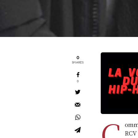
0
SHARES
0
C
omme
RCV 