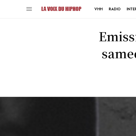
VHH
RADIO
INTE
Emiss
samed