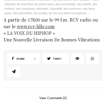
sélection de chercheur de perles rares, des exclusivités, des inédits, des
remixes, des classiques, desnews, l’actualité, des annonces, des bons
plans, des spécialités, des invités, du live and direct et surprises….
A partir de 17h00 sur le 99 f.m. RCV radio ou
sur le
www.rcv-lille.com
« LA VOIX DU HIPHOP »
Une Nouvelle Livraison De Bonnes Vibrations
SHARE
0
TWEET
View Comments (0)