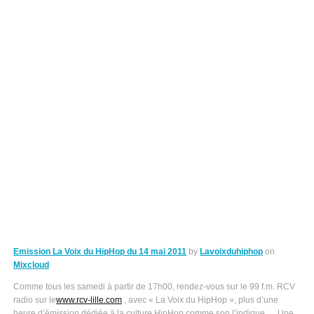
Emission La Voix du HipHop du 14 mai 2011
by
Lavoixduhiphop
on
Mixcloud
Comme tous les samedi à partir de 17h00, rendez-vous sur le 99 f.m. RCV
radio sur le
www.rcv-lille.com
, avec « La Voix du HipHop », plus d’une
heure d’émission dédiée à la culture HipHop comme son l’indique…..Une