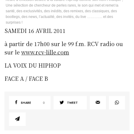
Une sélection de chercheur de perles rares, le son qui met et remet la
santé, des exclusivités, des inédits, des remixes, des classiques, des
bootlegs, des news, l’actualité, des invités, du live …………. et des
surprises !
SAMEDI 16 AVRIL 2011
à partir de 17h00 sur le 99 f.m. RCV radio ou
sur le
www.rcv-lille.com
LA VOIX DU HIPHOP
FACE A / FACE B
SHARE
0
TWEET