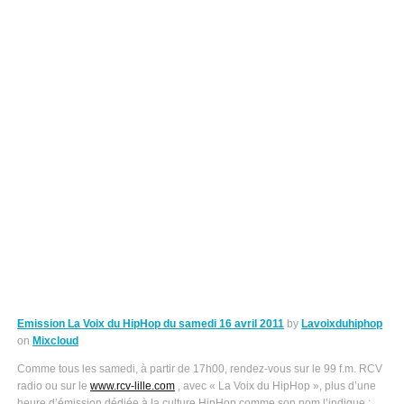
Emission La Voix du HipHop du samedi 16 avril 2011
by
Lavoixduhiphop
on
Mixcloud
Comme tous les samedi, à partir de 17h00, rendez-vous sur le 99 f.m. RCV
radio ou sur le
www.rcv-lille.com
, avec « La Voix du HipHop », plus d’une
heure d’émission dédiée à la culture HipHop comme son nom l’indique ;