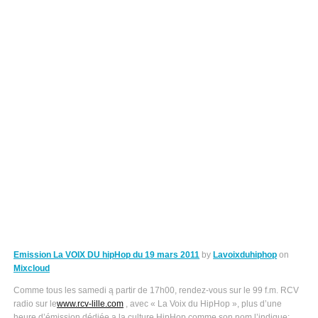
Emission La VOIX DU hipHop du 19 mars 2011
by
Lavoixduhiphop
on
Mixcloud
Comme tous les samedi ą partir de 17h00, rendez-vous sur le 99 f.m. RCV
radio sur le
www.rcv-lille.com
, avec « La Voix du HipHop », plus d’une
heure d’émission dédiée ą la culture HipHop comme son nom l’indique;