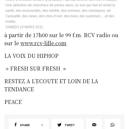
Une sélection de chercheur de perles rares, un son qui met et remet la
santé, des exclusivités, des inédits, des remixes, des classiques, de
l’actualité, des news, des clins d’oeil, des lives, des surprises …et des
invités
SAMEDI 19 MARS 2011
à partir de 17h00 sur le 99 f.m. RCV radio ou
sur le
www.rcv-lille.com
LA VOIX DU HIPHOP
» FRESH SUR FRESH »
RESTEZ A L’ECOUTE ET LOIN DE LA
TENDANCE
PEACE
SHARE
0
TWEET