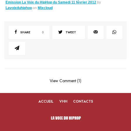
Emission La Voix du HipHop du Samedi 11 février 2012
by
Lavoixduhiphop
on
Mixcloud
SHARE
0
TWEET
View Comment (1)
ACCUEIL
VHH
CONTACTS