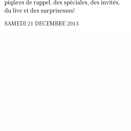
piqûres de rappel, des spéciales, des invités,
du live et des surprisessss!
SAMEDI 21 DECEMBRE 2013
à partir de 17h00 sur le 99 f.m. RCV radio ou
sur le www.rcv-lille.com
LA VOIX DU HIPHOP
» Fresh Session Part.II »
www.lavoixduhiphop.net
www.hiphopsurvivors.net
www.rcv-lille.com
www.myspace.com/lavoixduhiphop
www.facebook.com/lavoixduhiphop
www.facebook.com/rcvradio.lavoixduhiphopra