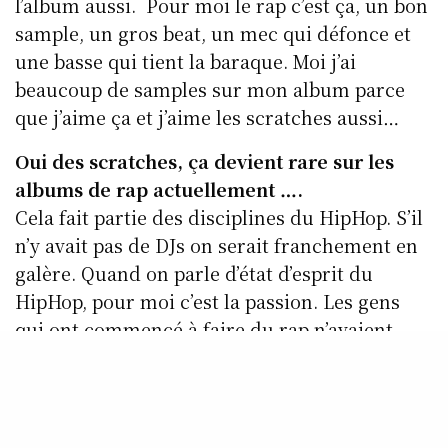
l’album aussi. Pour moi le rap c’est ça, un bon
sample, un gros beat, un mec qui défonce et
une basse qui tient la baraque. Moi j’ai
beaucoup de samples sur mon album parce
que j’aime ça et j’aime les scratches aussi…
Oui des scratches, ça devient rare sur les
albums de rap actuellement ….
Cela fait partie des disciplines du HipHop. S’il
n’y avait pas de DJs on serait franchement en
galère. Quand on parle d’état d’esprit du
HipHop, pour moi c’est la passion. Les gens
qui ont commencé à faire du rap n’avaient
rien, pas de public, pas d’oseille à la clé, ils ont
fait ça par passion. Je pense que c’est la
passion qui devrait animer tout MC. Moi ça
me permet de vivre des choses que je n’aurais