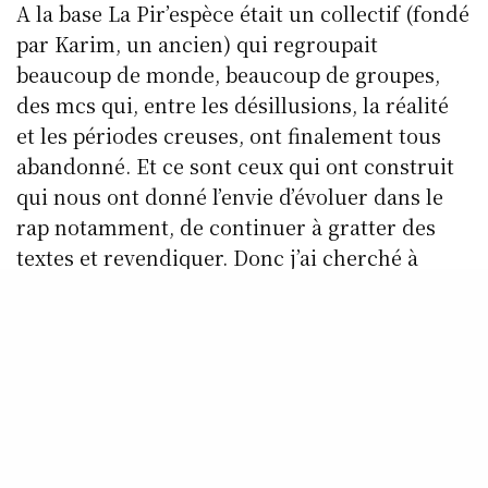
A la base La Pir’espèce était un collectif (fondé
par Karim, un ancien) qui regroupait
beaucoup de monde, beaucoup de groupes,
des mcs qui, entre les désillusions, la réalité
et les périodes creuses, ont finalement tous
abandonné. Et ce sont ceux qui ont construit
qui nous ont donné l’envie d’évoluer dans le
rap notamment, de continuer à gratter des
textes et revendiquer. Donc j’ai cherché à
reprendre en main La pir’espèce et monter
mon équipe : il y a toujours Me2SS, mon frère
(le président de l’association), Convoyeur 2
sons, Ahmed (le trésorier de l’association qui
s’occupe aussi de notre communication),
Mouss l’ingé, Sad, The One, Anonyme, et puis
quelques mcs qui taffent très rigoureusement