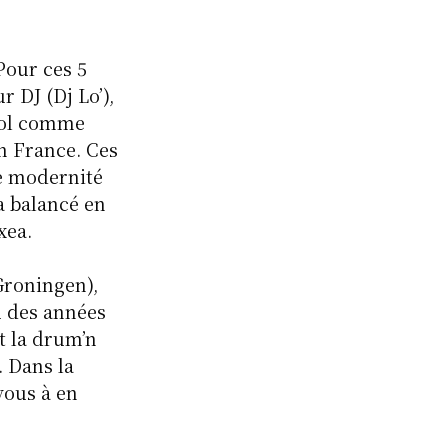
Pour ces 5
 DJ (Dj Lo’),
hool comme
n France. Ces
ne modernité
 a balancé en
xea.
Groningen),
u des années
t la drum’n
. Dans la
vous à en