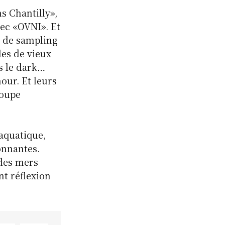
s Chantilly»,
ec «OVNI». Et
ds de sampling
les de vieux
s le dark…
our. Et leurs
roupe
aquatique,
onnantes.
 des mers
nt réflexion