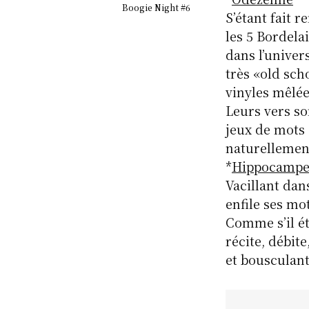
Boogie Night #6
S’étant fait 
les 5 Bordela
dans l’univer
très «old sch
vinyles mêlée
Leurs vers so
jeux de mots 
naturellement
*
Hippocampe
Vacillant dan
enfile ses mo
Comme s’il é
récite, débite
et bousculant