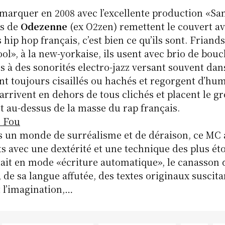
remarquer en 2008 avec l’excellente production «San
is de
Odezenne
(ex O2zen) remettent le couvert av
s hip hop français, c’est bien ce qu’ils sont. Frian
ool», à la new-yorkaise, ils usent avec brio de bouc
s à des sonorités electro-jazz versant souvent dan
nt toujours cisaillés ou hachés et regorgent d’hum
arrivent en dehors de tous clichés et placent le g
 au-dessus de la masse du rap français.
 Fou
s un monde de surréalisme et de déraison, ce MC 
ts avec une dextérité et une technique des plus ét
tait en mode «écriture automatique», le canasson
, de sa langue affutée, des textes originaux suscita
 l’imagination,…