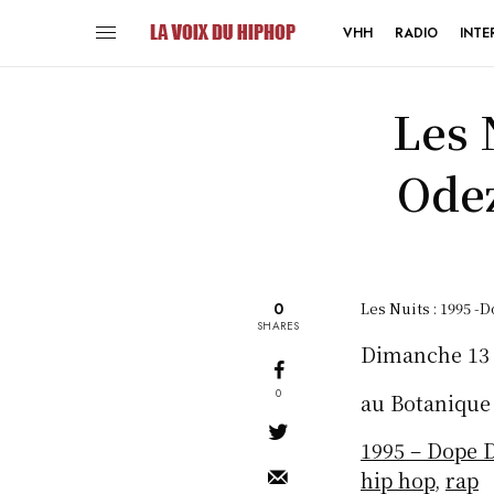
VHH
RADIO
INTE
Les 
Ode
0
Les Nuits : 1995 
SHARES
Dimanche 13 
0
au Botanique 
1995 – Dope 
hip hop
,
rap