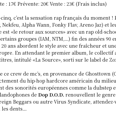
te : 17€ Prévente: 20€ Vente : 23€ (Frais inclus)
cinq, c’est la sensation rap français du moment ! 
 Nekfeu, Alpha Wann, Fonky Flav, Areno Jaz) et leur
e est «le retour aux sources» avec un rap old-sc
ertains groupes (IAM, NTM,…) fin des années 90 e
e 20 ans abordent le style avec une fraîcheur et u
propre. En attendant le premier album, le collectif
itres, intitulé «La Source», sorti sur le label de Zo
e ce crew de mc’s, en provenance de Ghosttown (
rectement du hip-hop hardcore américain du milie
ant des sonorités européennes comme la dubstep e
erlandophones de
Dop D.O.D.
renouvellent le genre
reign Beggars ou autre Virus Syndicate, attendez-
n les dents…