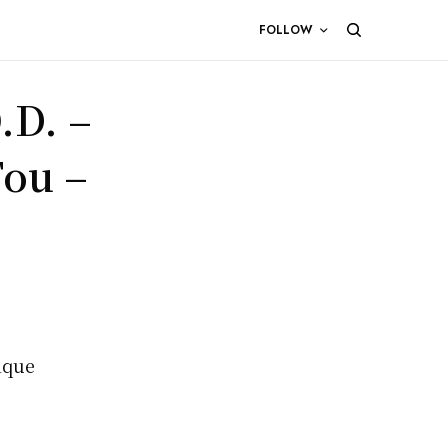
FOLLOW
.D. –
ou –
ique