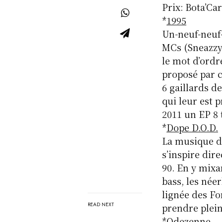
Prix: Bota’Car
*
1995
Un-neuf-neuf-
MCs (Sneazzy,
le mot d’ordr
proposé par c
6 gaillards d
qui leur est 
2011 un EP 8 t
*
Dope D.O.D.
La musique d
s’inspire di
90. En y mix
bass, les né
lignée des Fo
READ NEXT
prendre plei
*
Odezenne