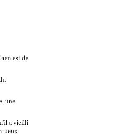
 Caen est de
rdu
e, une
l a vieilli
entueux