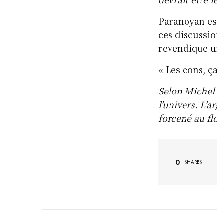
Paranoyan es
ces discussio
revendique u
« Les cons, ça
Selon Michel 
l’univers. L’a
forcené au fl
0
SHARES