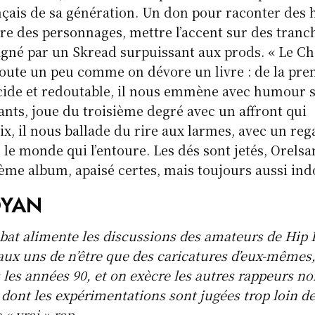
çais de sa génération. Un don pour raconter des h
e des personnages, mettre l’accent sur des tranche
gné par un Skread surpuissant aux prods. « Le Ch
coute un peu comme on dévore un livre : de la pre
Acide et redoutable, il nous emmène avec humour 
sants, joue du troisième degré avec un affront qui
oix, il nous ballade du rire aux larmes, avec un reg
 le monde qui l’entoure. Les dés sont jetés, Orelsa
ème album, apaisé certes, mais toujours aussi in
YAN
bat alimente les discussions des amateurs de Hip 
ux uns de n’être que des caricatures d’eux-mêmes,
 les années 90, et on exècre les autres rappeurs no
dont les expérimentations sont jugées trop loin d
e « vrai » rap…