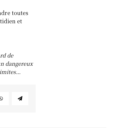
ndre toutes
tidien et
rd de
 un dangereux
limites…