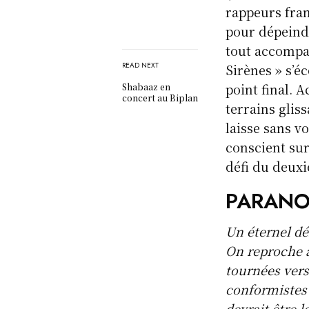
rappeurs fran
pour dépeindr
tout accompa
READ NEXT
Sirènes » s’é
point final. 
Shabaaz en
concert au Biplan
terrains glis
laisse sans v
conscient sur
défi du deuxi
PARANO
Un éternel dé
On reproche a
tournées vers
conformistes 
devrait être l