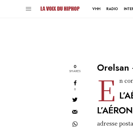
VHH
RADIO
INTE
Orelsan
0
e
SHARES
n con
0
L’A
L’AÉRON
adresse posta