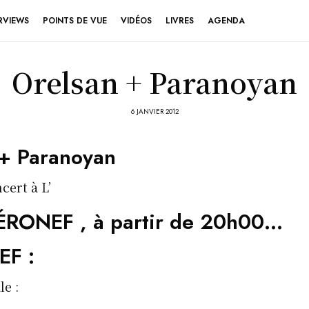
RVIEWS
POINTS DE VUE
VIDÉOS
LIVRES
AGENDA
Orelsan + Paranoyan
6 JANVIER 2012
 + Paranoyan
cert à L’
ÉRONEF , à partir de 20h00…
EF :
le :