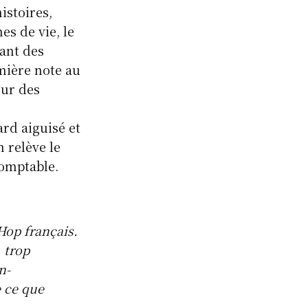
istoires,
s de vie, le
ant des
mière note au
sur des
ard aiguisé et
n relève le
domptable.
Hop français.
 trop
n-
e ce que