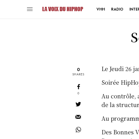
VHH
RADIO
INTE
S
Le Jeudi 26 ja
0
SHARES
Soirée HipHop
0
Au contrôle, 
de la struct
Au programm
Des Bonnes Vi