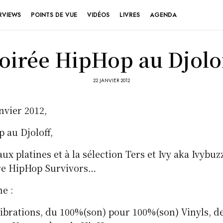
RVIEWS
POINTS DE VUE
VIDÉOS
LIVRES
AGENDA
oirée HipHop au Djolo
22 JANVIER 2012
nvier 2012,
 au Djoloff,
aux platines et à la sélection Ters et Ivy aka Ivybu
ure HipHop Survivors…
e :
brations, du 100%(son) pour 100%(son) Vinyls, de