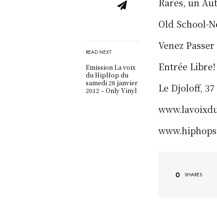
Rares, un Au
Old School-Ne
Venez Passer
READ NEXT
Entrée Libre!
Emission La voix
du HipHop du
samedi 28 janvier
Le Djoloff, 37
2012 – Only Vinyl
www.lavoixdu
www.hiphopsu
0
SHARES