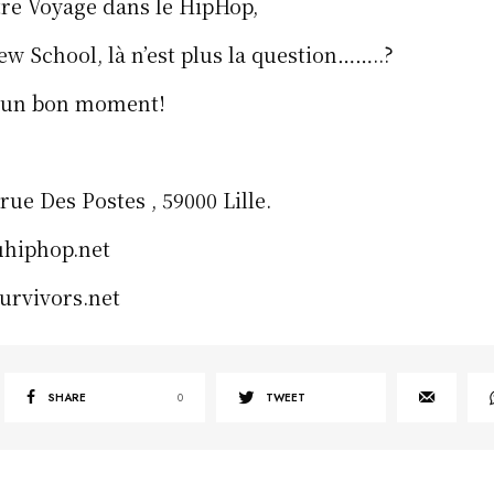
tre Voyage dans le HipHop,
w School, là n’est plus la question……..?
 un bon moment!
 rue Des Postes , 59000 Lille.
hiphop.net
rvivors.net
SHARE
0
TWEET