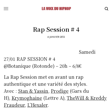
Rap Session # 4
6 JANVIER 2012
Samedi
27/01 RAP SESSION # 4
@Botanique (Rotonde) – 20h – 6/8€
La Rap Session met en avant un rap
authentique et une variété des styles.
Avec :
Stan & Yassin
,
Prodige
(Gars du
H),
Krymoghaine
(Lettre A),
The
Will & Kreddy
Fraudeur
,
L’Hexaler
.