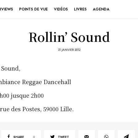
RVIEWS
POINTS DE VUE
VIDÉOS
LIVRES
AGENDA
Rollin’ Sound
31 JANVIER 2012
’ Sound,
ambiance Reggae Dancehall
1h00 jusque 2h00
 rue des Postes, 59000 Lille.
SHARE
0
TWEET