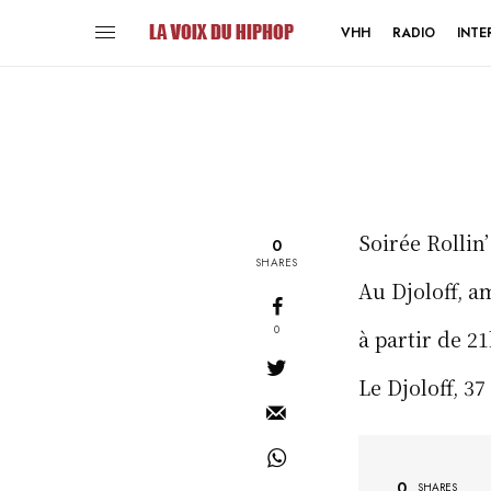
VHH
RADIO
INTE
Soirée Rollin
0
SHARES
Au Djoloff, 
0
à partir de 2
Le Djoloff, 37
0
SHARES