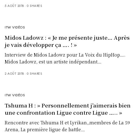
5 AOÛT 2018
0 SHARES
ITW VIDÉOS
Midos Ladowz : « Je me présente juste… Après
je vais développer ça …. ! »
Interview de Midos Ladowz pour La Voix du HipHop….
Midos Ladowz, est un artiste indépendant…
2 AOÛT 2018
0 SHARES
ITW VIDÉOS
Tshuma H : » Personnellement j’aimerais bien
une confrontation Ligue contre Ligue ….. »
Rencontre avec Tshuma H et Lyrikan,,membres de La 59
Arena, La première ligue de battle…